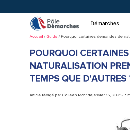
Aller
au
contenu
Démarches
Accueil
/
Guide
/
Pourquoi certaines demandes de natur
POURQUOI CERTAINES
NATURALISATION PRE
TEMPS QUE D’AUTRES 
Article rédigé par
Colleen Mcbride
janvier 16, 2025
- 7 