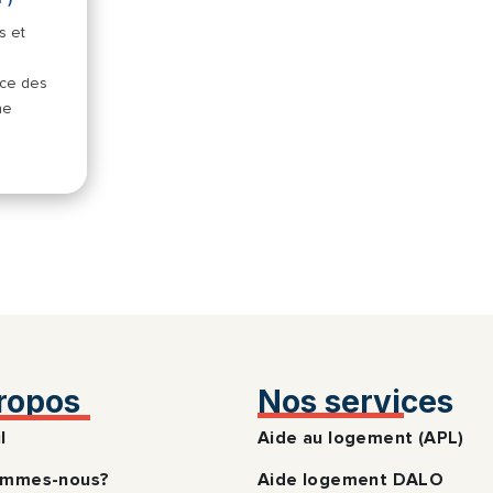
s et
nce des
ne
ropos
Nos services
l
Aide au logement (APL)
ommes-nous?
Aide logement DALO