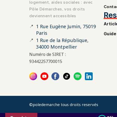
logement, aides sociales : avec
Conta
Pôle Démarches, vos droits
Res
deviennent accessibles
Articl
📍
1 Rue Eugène Jumin, 75019
Paris
Guide
📍
1 Rue de la République,
34000 Montpellier
Numéro de SIRET :
93442257700015
©poledemarche tous droits reservés