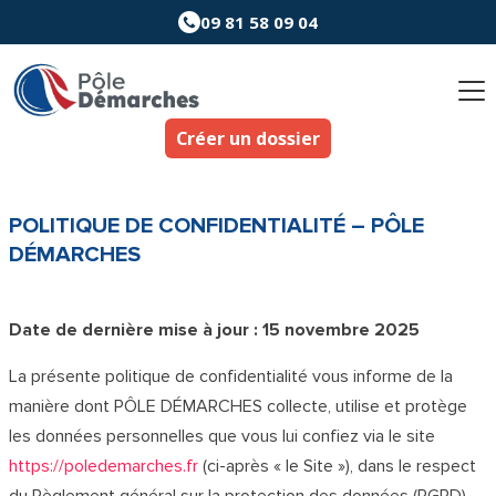
Aller
09 81 58 09 04
au
contenu
Créer un dossier
POLITIQUE DE CONFIDENTIALITÉ – PÔLE
DÉMARCHES
Date de dernière mise à jour : 15 novembre 2025
La présente politique de confidentialité vous informe de la
manière dont PÔLE DÉMARCHES collecte, utilise et protège
les données personnelles que vous lui confiez via le site
https://poledemarches.fr
(ci-après « le Site »), dans le respect
du Règlement général sur la protection des données (RGPD).