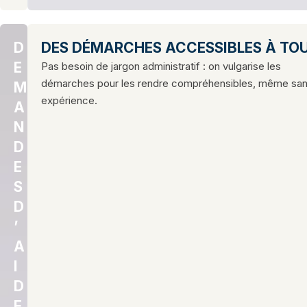
D
DES DÉMARCHES ACCESSIBLES À TO
E
Pas besoin de jargon administratif : on vulgarise les
démarches pour les rendre compréhensibles, même sa
M
expérience.
A
N
D
E
S
D
’
A
I
D
E