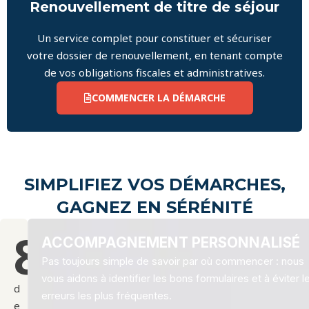
Renouvellement de titre de séjour
Un service complet pour constituer et sécuriser
votre dossier de renouvellement, en tenant compte
de vos obligations fiscales et administratives.
COMMENCER LA DÉMARCHE
SIMPLIFIEZ VOS DÉMARCHES,
GAGNEZ EN SÉRÉNITÉ
81
%
ACCOMPAGNEMENT PERSONNALISÉ
Pas toujours simple de savoir par où commencer : nous
vous aidons à identifier les bons formulaires et à éviter l
d
erreurs les plus fréquentes.
e