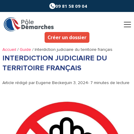
Aller
09 81 58 09 04
au
contenu
Créer un dossier
Accueil
/
Guide
/
Interdiction judiciaire du territoire français
INTERDICTION JUDICIAIRE DU
TERRITOIRE FRANÇAIS
Article rédigé par
Eugene Becker
juin 3, 2024
- 7 minutes de lecture