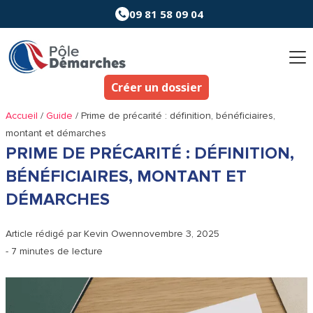
Aller
09 81 58 09 04
au
contenu
Créer un dossier
Accueil
/
Guide
/
Prime de précarité : définition, bénéficiaires,
montant et démarches
PRIME DE PRÉCARITÉ : DÉFINITION,
BÉNÉFICIAIRES, MONTANT ET
DÉMARCHES
Article rédigé par
Kevin Owen
novembre 3, 2025
- 7 minutes de lecture