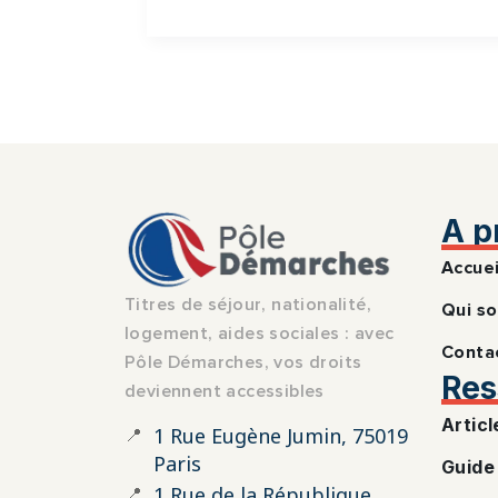
A p
Accuei
Titres de séjour, nationalité,
Qui s
logement, aides sociales : avec
Conta
Pôle Démarches, vos droits
Res
deviennent accessibles
Articl
📍
1 Rue Eugène Jumin, 75019
Paris
Guide
📍
1 Rue de la République,