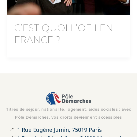
C’EST QUOI L’OFII EN
FRANCE ?
Titres de séjour, nationalité, logement, aides sociales : avec
Pôle Démarches, vos droits deviennent accessibles
📍
1 Rue Eugène Jumin, 75019 Paris