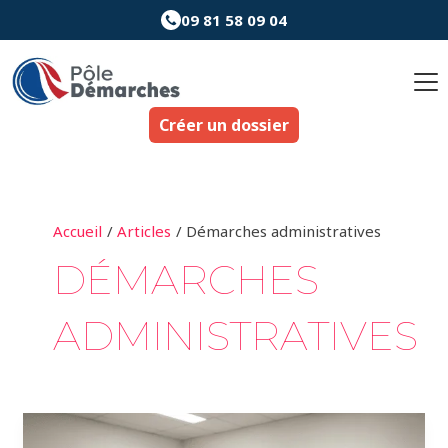
Aller
09 81 58 09 04
au
contenu
Créer un dossier
Accueil
Articles
Démarches administratives
DÉMARCHES
ADMINISTRATIVES