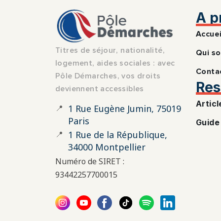
A p
Accuei
Titres de séjour, nationalité,
Qui s
logement, aides sociales : avec
Conta
Pôle Démarches, vos droits
Res
deviennent accessibles
Articl
📍
1 Rue Eugène Jumin, 75019
Paris
Guide
📍
1 Rue de la République,
34000 Montpellier
Numéro de SIRET :
93442257700015