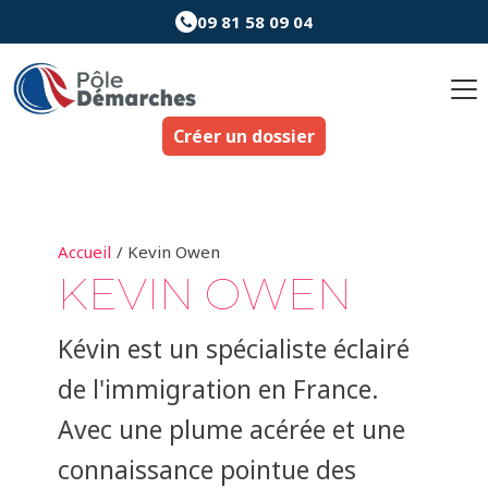
Aller
09 81 58 09 04
au
Pagination
contenu
d’article
Créer un dossier
Accueil
Kevin Owen
KEVIN OWEN
Kévin est un spécialiste éclairé
de l'immigration en France.
Avec une plume acérée et une
connaissance pointue des