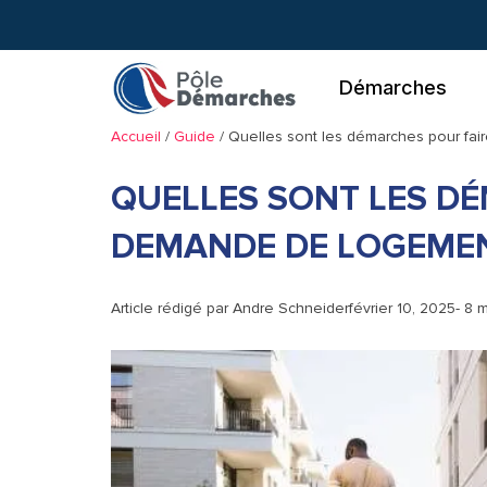
Aller
au
contenu
Démarches
Accueil
/
Guide
/
Quelles sont les démarches pour fai
QUELLES SONT LES D
DEMANDE DE LOGEMEN
Article rédigé par
Andre Schneider
février 10, 2025
- 8 