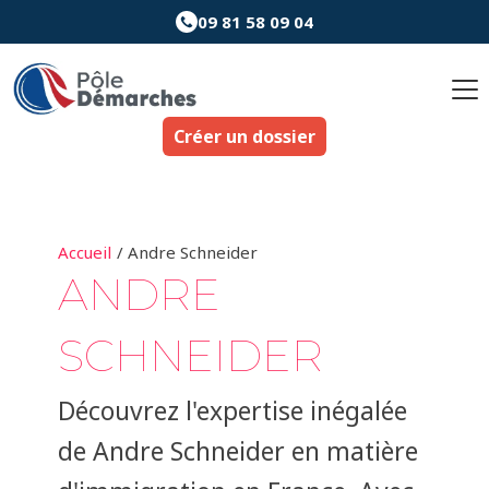
Aller
09 81 58 09 04
au
Pagination
contenu
d’article
Créer un dossier
Accueil
Andre Schneider
ANDRE
SCHNEIDER
Découvrez l'expertise inégalée
de Andre Schneider en matière