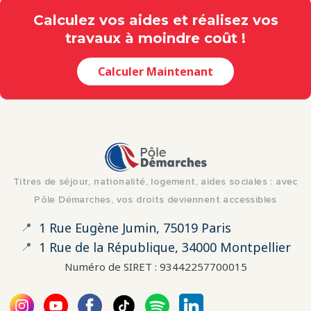
Calculez vos aides et réalisez vos
travaux à moindre coût !
Calculer Maintenant
Titres de séjour, nationalité, logement, aides sociales : avec
Pôle Démarches, vos droits deviennent accessibles
📍
1 Rue Eugène Jumin, 75019 Paris
📍
1 Rue de la République, 34000 Montpellier
Numéro de SIRET : 93442257700015