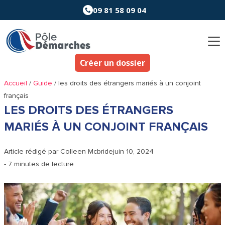
Aller
09 81 58 09 04
au
contenu
Créer un dossier
Accueil
/
Guide
/
les droits des étrangers mariés à un conjoint
français
LES DROITS DES ÉTRANGERS
MARIÉS À UN CONJOINT FRANÇAIS
Article rédigé par
Colleen Mcbride
juin 10, 2024
- 7 minutes de lecture