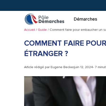
Aller
au
contenu
Démarches
Accueil
/
Guide
/
Comment faire pour embaucher un sal
COMMENT FAIRE POUR
ÉTRANGER ?
Article rédigé par
Eugene Becker
juin 12, 2024
- 7 minu