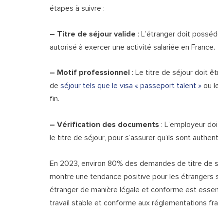
étapes à suivre :
– Titre de séjour valide
: L’étranger doit posséde
autorisé à exercer une activité salariée en France.
– Motif professionnel
: Le titre de séjour doit 
de
séjour tels que le visa « passeport talent »
ou le
fin.
– Vérification des documents
: L’employeur doit
le titre de séjour, pour s’assurer qu’ils sont authen
En 2023, environ 80% des demandes de titre de sé
montre une tendance positive pour les étrangers so
étranger de manière légale et conforme est essenti
travail stable et conforme aux réglementations fr