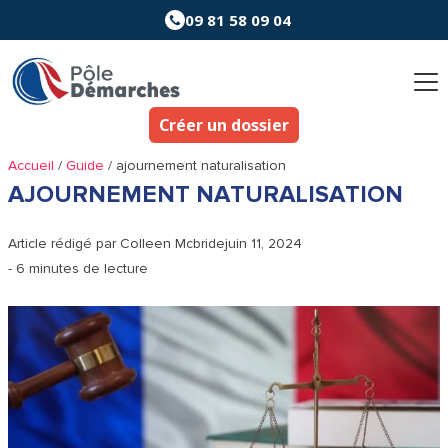
Aller
09 81 58 09 04
au
contenu
Créer un dossier
Accueil
/
Guide
/
ajournement naturalisation
AJOURNEMENT NATURALISATION
Article rédigé par
Colleen Mcbride
juin 11, 2024
- 6 minutes de lecture