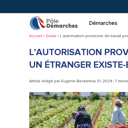
Aller
au
contenu
Démarches
Accueil
/
Guide
/
L’autorisation provisoire de travail p
L’AUTORISATION PROV
UN ÉTRANGER EXISTE-
Article rédigé par
Eugene Becker
mai 31, 2024
- 7 minu