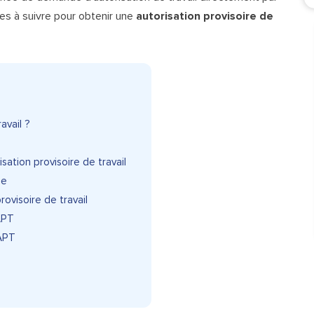
hes à suivre pour obtenir une
autorisation provisoire de
ravail ?
isation provisoire de travail
ée
ovisoire de travail
APT
’APT