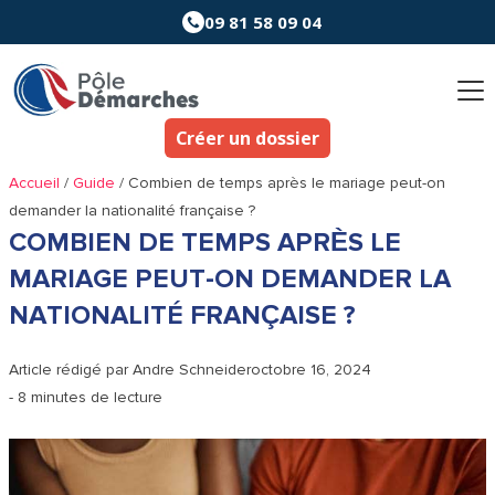
Aller
09 81 58 09 04
au
contenu
Créer un dossier
Accueil
/
Guide
/
Combien de temps après le mariage peut-on
demander la nationalité française ?
COMBIEN DE TEMPS APRÈS LE
MARIAGE PEUT-ON DEMANDER LA
NATIONALITÉ FRANÇAISE ?
Article rédigé par
Andre Schneider
octobre 16, 2024
- 8 minutes de lecture