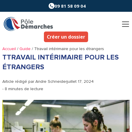
Aller
09 81 58 09 04
au
contenu
Créer un dossier
Accueil
/
Guide
/
Ttravail intérimaire pour les étrangers
TTRAVAIL INTÉRIMAIRE POUR LES
ÉTRANGERS
Article rédigé par
Andre Schneider
juillet 17, 2024
- 8 minutes de lecture