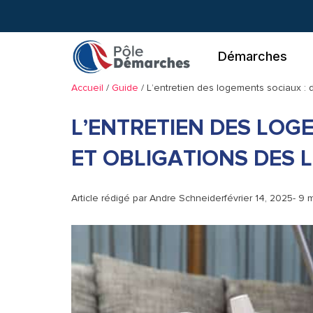
Aller
au
contenu
Démarches
Accueil
/
Guide
/
L’entretien des logements sociaux : d
L’ENTRETIEN DES LOG
ET OBLIGATIONS DES 
Article rédigé par
Andre Schneider
février 14, 2025
- 9 