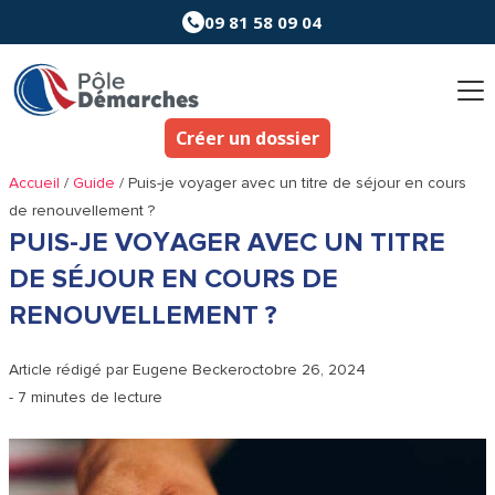
Aller
09 81 58 09 04
au
contenu
Créer un dossier
Accueil
/
Guide
/
Puis-je voyager avec un titre de séjour en cours
de renouvellement ?
PUIS-JE VOYAGER AVEC UN TITRE
DE SÉJOUR EN COURS DE
RENOUVELLEMENT ?
Article rédigé par
Eugene Becker
octobre 26, 2024
- 7 minutes de lecture