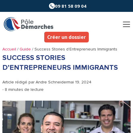
Aller
09 81 58 09 04
au
contenu
Créer un dossier
Accueil
/
Guide
/
Success Stories d’Entrepreneurs Immigrants
SUCCESS STORIES
D’ENTREPRENEURS IMMIGRANTS
Article rédigé par
Andre Schneider
mai 19, 2024
- 8 minutes de lecture