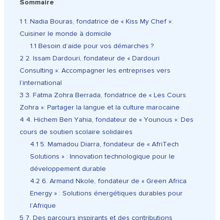
Sommaire
1
1. Nadia Bouras, fondatrice de « Kiss My Chef »:
Cuisiner le monde à domicile
1.1
Besoin d’aide pour vos démarches ?
2
2. Issam Dardouri, fondateur de « Dardouri
Consulting »: Accompagner les entreprises vers
l’international
3
3. Fatma Zohra Berrada, fondatrice de « Les Cours
Zohra »: Partager la langue et la culture marocaine
4
4. Hichem Ben Yahia, fondateur de « Younous »: Des
cours de soutien scolaire solidaires
4.1
5. Mamadou Diarra, fondateur de « AfriTech
Solutions » : Innovation technologique pour le
développement durable
4.2
6. Armand Nkole, fondateur de « Green Africa
Energy » : Solutions énergétiques durables pour
l’Afrique
5
7. Des parcours inspirants et des contributions