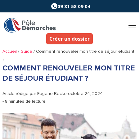
Aller
09 81 58 09 04
au
contenu
Créer un dossier
Accueil
/
Guide
/
Comment renouveler mon titre de séjour étudiant
?
COMMENT RENOUVELER MON TITRE
DE SÉJOUR ÉTUDIANT ?
Article rédigé par
Eugene Becker
octobre 24, 2024
- 8 minutes de lecture