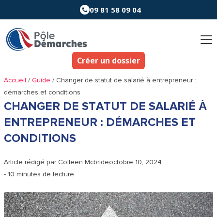
Aller
09 81 58 09 04
au
contenu
Créer un dossier
Accueil
/
Guide
/
Changer de statut de salarié à entrepreneur :
démarches et conditions
CHANGER DE STATUT DE SALARIÉ À
ENTREPRENEUR : DÉMARCHES ET
CONDITIONS
Article rédigé par
Colleen Mcbride
octobre 10, 2024
- 10 minutes de lecture