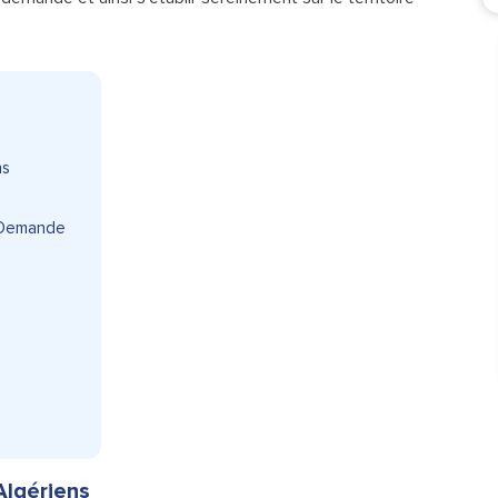
ns
 Demande
Algériens