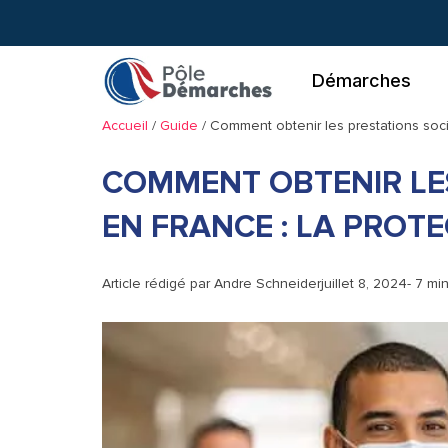
Aller
au
contenu
Démarches
Accueil
/
Guide
/
Comment obtenir les prestations soci
COMMENT OBTENIR LE
EN FRANCE : LA PROTE
Article rédigé par
Andre Schneider
juillet 8, 2024
- 7 mi