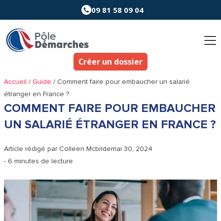
Aller
09 81 58 09 04
au
contenu
Créer un dossier
Accueil
/
Guide
/
Comment faire pour embaucher un salarié
étranger en France ?
COMMENT FAIRE POUR EMBAUCHER
UN SALARIÉ ÉTRANGER EN FRANCE ?
Article rédigé par
Colleen Mcbride
mai 30, 2024
- 6 minutes de lecture