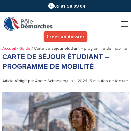
Aller
09 81 58 09 04
au
contenu
Créer un dossier
Accueil
/
Guide
/
Carte de séjour étudiant – programme de mobilité
CARTE DE SÉJOUR ÉTUDIANT –
PROGRAMME DE MOBILITÉ
Article rédigé par
Andre Schneider
juin 1, 2024
- 5 minutes de lecture