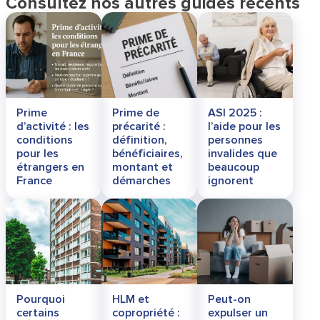
Consultez nos autres guides récents
Prime
Prime de
ASI 2025 :
d’activité : les
précarité :
l’aide pour les
conditions
définition,
personnes
pour les
bénéficiaires,
invalides que
étrangers en
montant et
beaucoup
France
démarches
ignorent
Pourquoi
HLM et
Peut-on
certains
copropriété :
expulser un