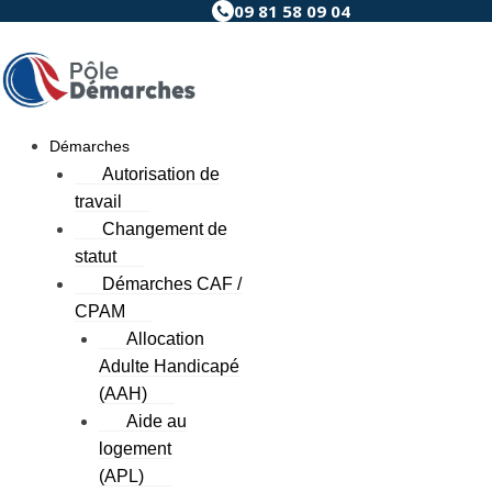
09 81 58 09 04
Aller
au
contenu
Démarches
Autorisation de
travail
Changement de
statut
Démarches CAF /
CPAM
Allocation
Adulte Handicapé
(AAH)
Aide au
logement
(APL)