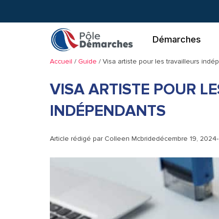
Aller
au
contenu
Démarches
Accueil
/
Guide
/
Visa artiste pour les travailleurs ind
VISA ARTISTE POUR L
INDÉPENDANTS
Article rédigé par
Colleen Mcbride
décembre 19, 2024