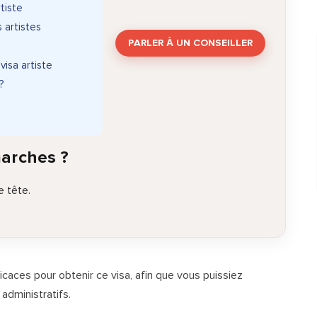
tiste
 artistes
PARLER À UN CONSEILLER
isa artiste
?
marches ?
 tête.
caces pour obtenir ce visa, afin que vous puissiez
administratifs.