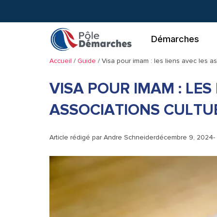
Aller
au
contenu
Démarches
Accueil
/
Guide
/
Visa pour imam : les liens avec les as
VISA POUR IMAM : LES
ASSOCIATIONS CULTU
Article rédigé par
Andre Schneider
décembre 9, 2024
-