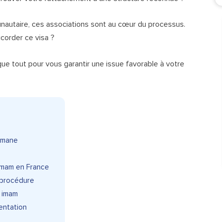
autaire, ces associations sont au cœur du processus.
corder ce visa ?
que tout pour vous garantir une issue favorable à votre
ulmane
 imam en France
a procédure
r imam
entation