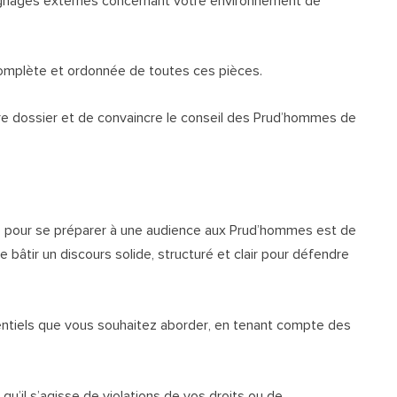
ignages externes concernant votre environnement de
complète et ordonnée de toutes ces pièces.
re dossier et de convaincre le conseil des Prud’hommes de
e pour se préparer à une audience aux Prud’hommes est de
 bâtir un discours solide, structuré et clair pour défendre
ntiels que vous souhaitez aborder, en tenant compte des
qu’il s’agisse de violations de vos droits ou de