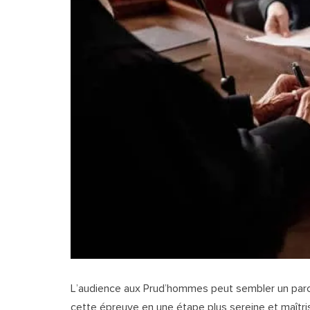
L’audience aux Prud’hommes peut sembler un par
cette épreuve en une étape plus sereine et maîtri