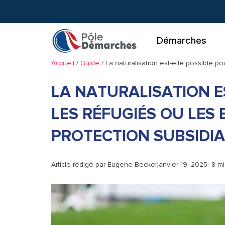
Aller
au
contenu
Démarches
Accueil
/
Guide
/
La naturalisation est-elle possible po
LA NATURALISATION E
LES RÉFUGIÉS OU LES 
PROTECTION SUBSIDIAI
Article rédigé par
Eugene Becker
janvier 19, 2025
- 8 m