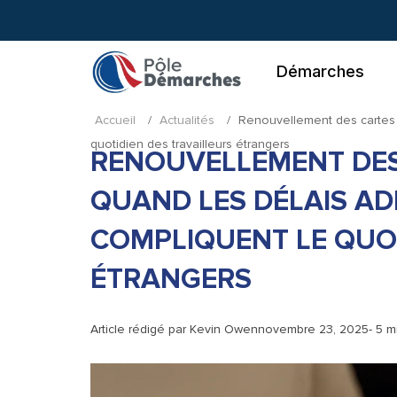
Aller
au
contenu
Démarches
Accueil
/
Actualités
/
Renouvellement des cartes d
quotidien des travailleurs étrangers
RENOUVELLEMENT DES 
QUAND LES DÉLAIS AD
COMPLIQUENT LE QUOT
ÉTRANGERS
Article rédigé par
Kevin Owen
novembre 23, 2025
- 5 m