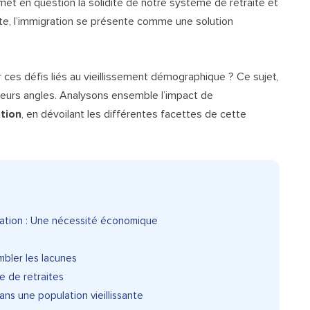
et en question la solidité de notre système de retraite et
xte, l’immigration se présente comme une solution
r ces défis liés au vieillissement démographique ? Ce sujet,
ieurs angles. Analysons ensemble l’impact de
ation
, en dévoilant les différentes facettes de cette
pulation : Une nécessité économique
mbler les lacunes
me de retraites
ans une population vieillissante