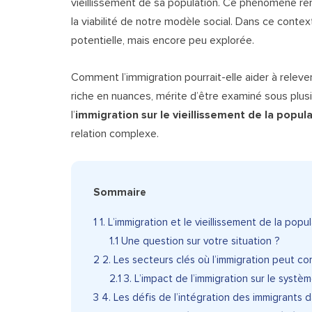
vieillissement de sa population. Ce phénomène rem
la viabilité de notre modèle social. Dans ce conte
potentielle, mais encore peu explorée.
Comment l’immigration pourrait-elle aider à releve
riche en nuances, mérite d’être examiné sous plus
l’
immigration sur le vieillissement de la popul
relation complexe.
Sommaire
1
1. L’immigration et le vieillissement de la po
1.1
Une question sur votre situation ?
2
2. Les secteurs clés où l’immigration peut co
2.1
3. L’impact de l’immigration sur le systè
3
4. Les défis de l’intégration des immigrants d