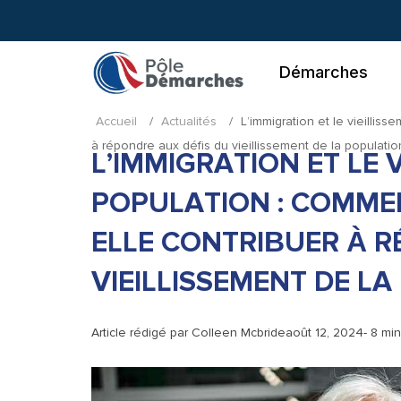
Aller
au
contenu
Démarches
Accueil
/
Actualités
/
L’immigration et le vieillis
à répondre aux défis du vieillissement de la populatio
L’IMMIGRATION ET LE 
POPULATION : COMMEN
ELLE CONTRIBUER À R
VIEILLISSEMENT DE L
Article rédigé par
Colleen Mcbride
août 12, 2024
- 8 mi