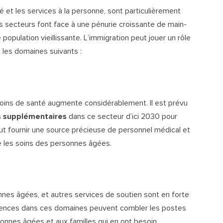
 et les services à la personne, sont particulièrement
es secteurs font face à une pénurie croissante de main-
opulation vieillissante. L’immigration peut jouer un rôle
 les domaines suivants :
soins de santé augmente considérablement. Il est prévu
s supplémentaires
dans ce secteur d’ici 2030 pour
ut fournir une source précieuse de personnel médical et
e les soins des personnes âgées.
nnes âgées, et autres services de soutien sont en forte
nces dans ces domaines peuvent combler les postes
sonnes âgées et aux familles qui en ont besoin.