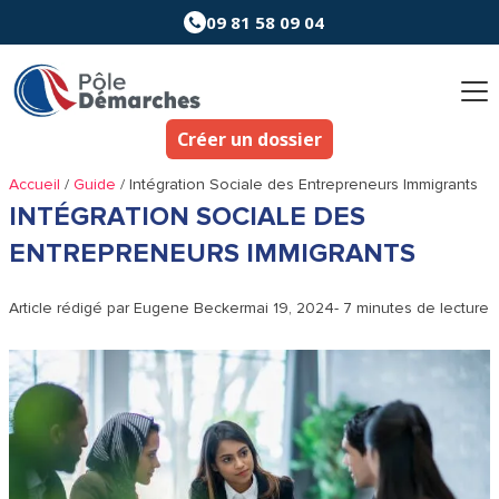
Aller
09 81 58 09 04
au
contenu
Créer un dossier
Accueil
/
Guide
/
Intégration Sociale des Entrepreneurs Immigrants
INTÉGRATION SOCIALE DES
ENTREPRENEURS IMMIGRANTS
Article rédigé par
Eugene Becker
mai 19, 2024
- 7 minutes de lecture