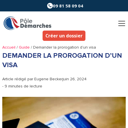
Aller
09 81 58 09 04
au
contenu
Créer un dossier
Accueil
/
Guide
/
Demander la prorogation d’un visa
DEMANDER LA PROROGATION D’UN
VISA
Article rédigé par
Eugene Becker
juin 26, 2024
- 9 minutes de lecture