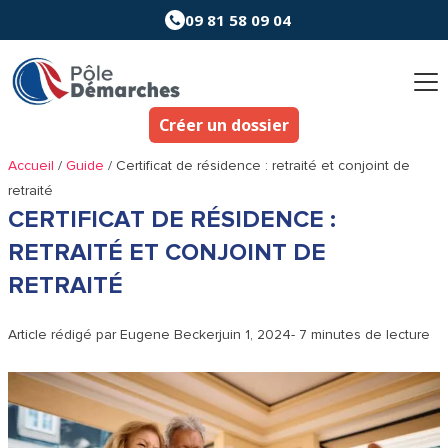
Aller
09 81 58 09 04
au
contenu
Créer un dossier
Accueil
/
Guide
/
Certificat de résidence : retraité et conjoint de
retraité
CERTIFICAT DE RÉSIDENCE :
RETRAITÉ ET CONJOINT DE
RETRAITÉ
Article rédigé par
Eugene Becker
juin 1, 2024
- 7 minutes de lecture