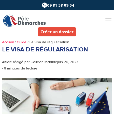
Aller
09 81 58 09 04
au
contenu
Créer un dossier
Accueil
/
Guide
/
Le visa de régularisation
LE VISA DE RÉGULARISATION
Article rédigé par
Colleen Mcbride
juin 26, 2024
- 8 minutes de lecture