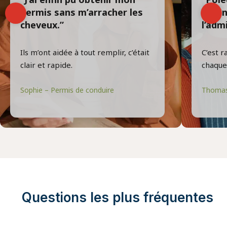
permis sans m’arracher les
récon
cheveux.”
l’adm
Ils m’ont aidée à tout remplir, c’était
C’est r
clair et rapide.
chaque
Sophie – Permis de conduire
Thomas
Questions les plus fréquentes